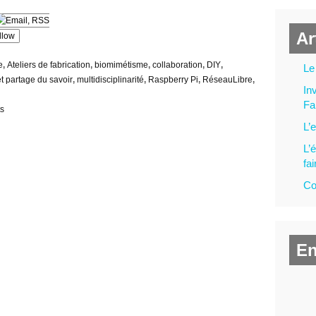
Ar
llow
e
,
Ateliers de fabrication
,
biomimétisme
,
collaboration
,
DIY
,
Le
t partage du savoir
,
multidisciplinarité
,
Raspberry Pi
,
RéseauLibre
,
In
Fa
s
L’
L’
fa
Co
E