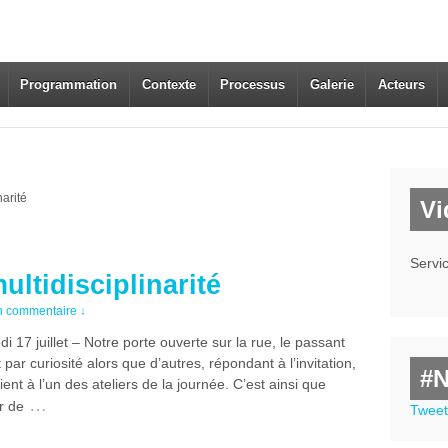
Programmation
Contexte
Processus
Galerie
Acteurs
narité
Vi
Servi
ultidisciplinarité
 commentaire ↓
i 17 juillet – Notre porte ouverte sur la rue, le passant
t par curiosité alors que d’autres, répondant à l’invitation,
#
ient à l’un des ateliers de la journée. C’est ainsi que
…
r de
Tweet