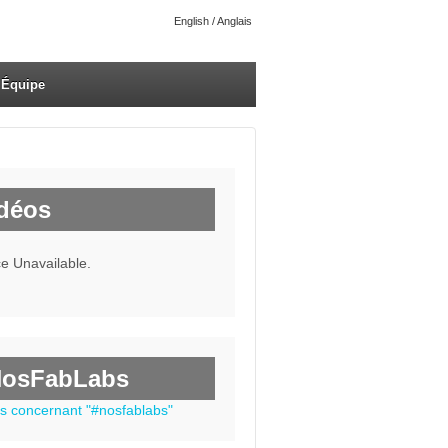
English / Anglais
Équipe
déos
ce Unavailable.
NosFabLabs
s concernant "#nosfablabs"