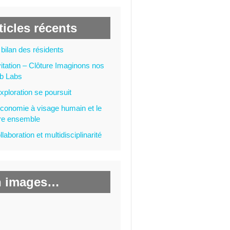
ticles récents
 bilan des résidents
vitation – Clôture Imaginons nos
b Labs
exploration se poursuit
économie à visage humain et le
ire ensemble
llaboration et multidisciplinarité
n images…