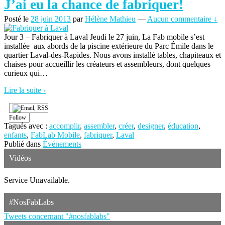
J’ai eu la chance de fabriquer!
Posté le
28 juin 2013
par
Hélène Mathieu
—
Aucun commentaire ↓
Jour 3 – Fabriquer à Laval Jeudi le 27 juin, La Fab mobile s’est
installée aux abords de la piscine extérieure du Parc Émile dans le
quartier Laval-des-Rapides. Nous avons installé tables, chapiteaux et
chaises pour accueillir les créateurs et assembleurs, dont quelques
curieux qui
…
Lire la suite ›
Follow
Tagués avec :
accomplir
,
assembler
,
créer
,
designer
,
éducation
,
enfants
,
FabLab Mobile
,
fabriquer
,
Laval
Publié dans
Événements
Vidéos
Service Unavailable.
#NosFabLabs
Tweets concernant "#nosfablabs"