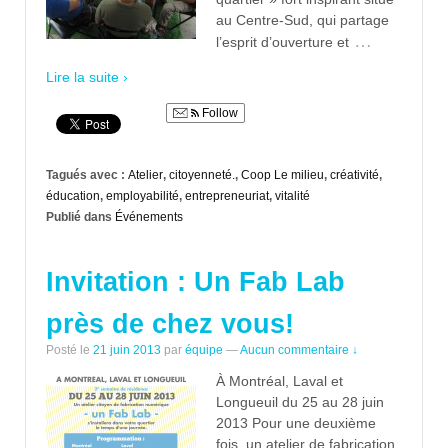
au Centre-Sud, qui partage
…
l’esprit d’ouverture et
Lire la suite ›
Follow
Tagués avec :
Atelier
,
citoyenneté.
,
Coop Le milieu
,
créativité
,
éducation
,
employabilité
,
entrepreneuriat
,
vitalité
Publié dans
Événements
Invitation : Un Fab Lab
près de chez vous!
Posté le
21 juin 2013
par
équipe
—
Aucun commentaire ↓
À Montréal, Laval et
Longueuil du 25 au 28 juin
2013 Pour une deuxième
fois, un atelier de fabrication