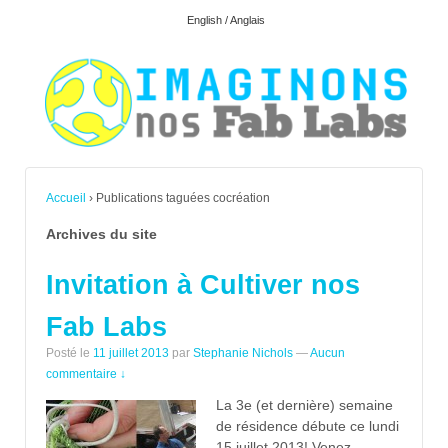
English / Anglais
Accueil
›
Publications taguées cocréation
Archives du site
Invitation à Cultiver nos
Fab Labs
Posté le
11 juillet 2013
par
Stephanie Nichols
—
Aucun
commentaire ↓
La 3e (et dernière) semaine
de résidence débute ce lundi
15 juillet 2013! Venez